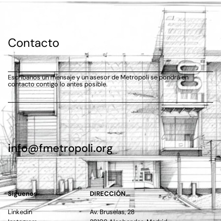
Contacto
Escríbanos un mensaje y un asesor de Metropoli se pondrá en
contacto contigo lo antes posible.
info@fmetropoli.org
Siguenos
DIRECCIÓN
Linkedin
Av. Bruselas, 28