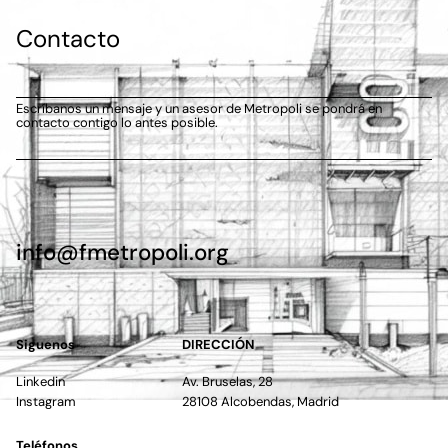
Contacto
Escríbanos un mensaje y un asesor de Metropoli se pondrá en
contacto contigo lo antes posible.
info@fmetropoli.org
Siguenos
DIRECCIÓN
Linkedin
Av. Bruselas, 28
Instagram
28108 Alcobendas, Madrid
Teléfonos