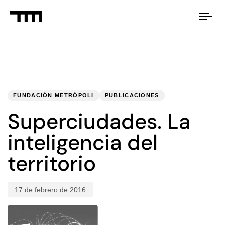
Tog
nav
PUBLISHED
Published
IN:
on:
FUNDACIÓN METRÓPOLI
PUBLICACIONES
Superciudades. La
inteligencia del
territorio
17 de febrero de 2016